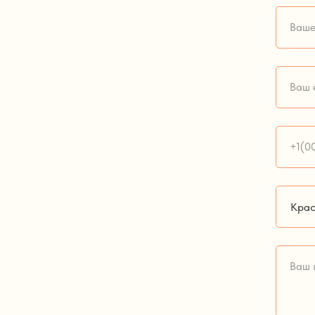
Пермь
Ваше
Рамонь
Ваш 
Санкт-Петербург
+1(0
Санкт-Петербург
Саратов
Тамбов
Ваш 
Тамбов