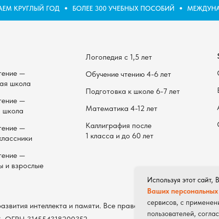
ЕМ КРУГЛЫЙ ГОД
БОЛЕЕ 300 УЧЕБНЫХ ПОСОБИЙ
МЕЖДУНАР
Логопедия с 1,5 лет
тение —
Обучение чтению 4-6 лет
ая школа
Подготовка к школе 6-7 лет
тение —
Математика 4-12 лет
 школа
Каллиграфия после
тение —
1 класса и до 60 лет
классники
тение —
ы и взрослые
Используя этот сайт,
Ваших персональных
сервисов, с применен
азвития интеллекта и памяти. Все права защищены
пользователей, согла