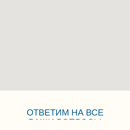
м.Старокачаловская, ул. Ратная, д.10а (ЮЗАО — р-н С
м. Новаторская, Ленинский проспект, д. 91 к4 (ЮЗАО
ул. Баки Урманче, 15. ТЦ «Олимп», 6 этаж
Новосибирск, ул. Державина, 28, 4 этаж, офис 406
Новосибирская область, Новосибирский район, муниц
рабочий посёлок Краснообск, 244/4
ОТВЕТИМ НА ВСЕ
ул. Декабристов, д. 45, офис 232
ВАШИ ВОПРОСЫ