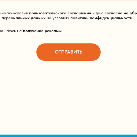
ул. Кирова д. 17
инимаю условия
пользовательского соглашения
и даю
согласие на об
х персональных данных
на условиях
политики конфиденциальности
глашаюсь на
получение рекламы
ул. Новосёлов, д.103к2
ул. Университетская Набережная, д. 105
ОТПРАВИТЬ
ул. Летчика Кобелева, д. 3