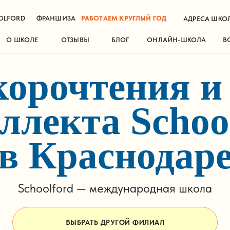
OLFORD
ФРАНШИЗА
РАБОТАЕМ КРУГЛЫЙ ГОД
АДРЕСА ШКОЛ
О ШКОЛЕ
ОТЗЫВЫ
БЛОГ
ОНЛАЙН-ШКОЛА
В
орочтения и
ллекта Schoo
в Краснодар
Schoolford — международная школа
ВЫБРАТЬ ДРУГОЙ ФИЛИАЛ