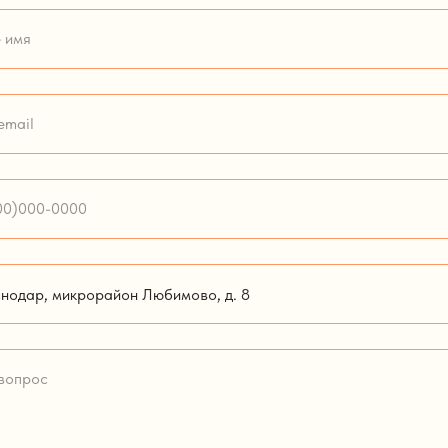
ул. Николая Островского, 99, офис 423
 имя
ул. Газовая, д. 3
еmail
м.Рыбацкое, Шлиссельбургский проспект, д. 7 (р-н Нев
00)000-0000
м.Озерки, проспект Энгельса, 113 к1 (р-н Выборгский)
ул. Менякина Ю.И., д. 3, помещение 3
ул. Агапкина, д. 15
вопрос
ул. Астраханская, 2В