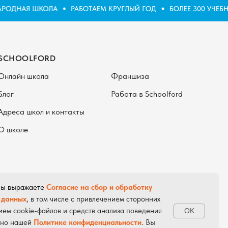
ОДНАЯ ШКОЛА
РАБОТАЕМ КРУГЛЫЙ ГОД
БОЛЕЕ 300 УЧЕБ
SCHOOLFORD
Онлайн школа
Франшиза
Блог
Работа в Schoolford
Адреса школ и контакты
О школе
 Вы выражаете
Согласие на сбор и обработку
 данных
, в том числе с привлечением сторонних
ием cookie-файлов и средств анализа поведения
OK
*Schoolford - зарегистрированный
сно нашей
Политике конфиденциальности
. Вы
товарный знак (№ 665822)